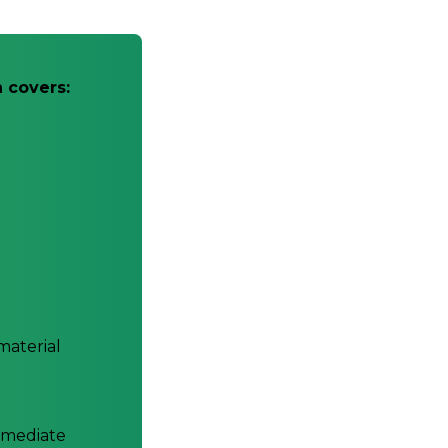
 covers:
material
immediate