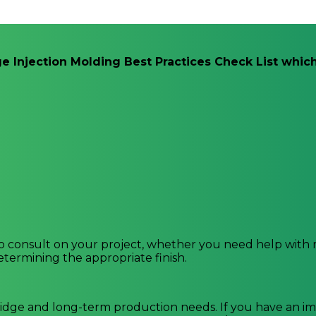
 Injection Molding Best Practices Check List which
to consult on your project, whether you need help with 
etermining the appropriate finish.
bridge and long-term production needs. If you have an 